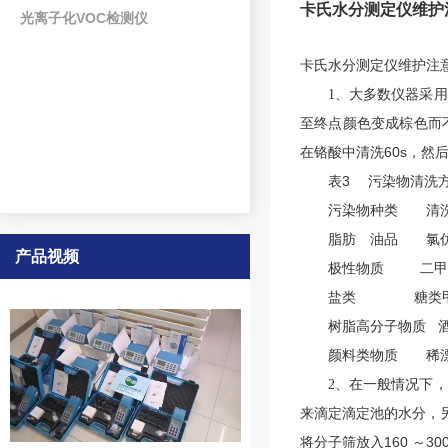
卡氏水分测定仪维护
光离子化VOC检测仪
卡氏水分测定仪维护注
、
1
大多数仪器采用
至终点颜色变成棕色而
在铬酸中清洗
60s
，
然
3
污染物清洗
表
污染物种类
清
脂肪 油品
氯
产品视频
极性物质
二甲
盐类
糖类
树脂高分子物质
颜料类物质
稀
、
2
在一般情况下
，
来滴定滴定池的水分
，
160
～
30
将分子筛放入