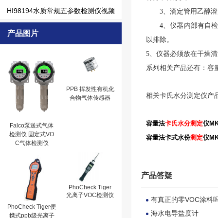
HI98194水质常规五参数检测仪视频
、
3
滴定管用乙醇溶
、
4
仪器内部有自
产品图片
以排除。
、
5
仪器必须放在干燥清
系列相关产品还有：容
PPB 挥发性有机化
相关
卡氏水分测定仪产
合物气体传感器
容量法
卡氏
水分
测定
仪MK
Falco泵送式气体
检测仪 固定式VO
容量法卡式水份
测定
仪MK
C气体检测仪
产品答疑
PhoCheck Tiger
光离子VOC检测仪
有真正的零VOC涂料
PhoCheck Tiger便
海水电导盐度计
携式ppb级光离子