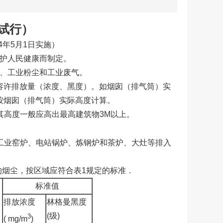
试行）
84年5月1日实施）
护人民健康而制定。
、工业粉尘和工业废气。
容许排放量（浓度、黑度）。如烟囱（排气筒）实
按烟囱（排气筒）实际高度计算。
其高度一般应高出最高建筑物3M以上。
工业窑炉、电站锅炉、炼钢炉和茶炉、大灶等排入
的烟尘，按区域应符合表1规定的标准．
标准值
排放浓度
林格曼黑度
(
级
)
3
( mg/m
)