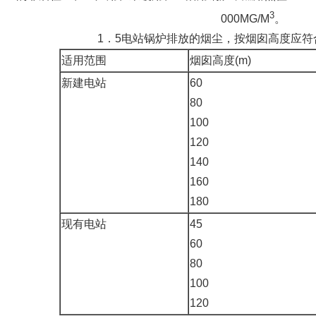
3
000MG/M
。
1．5电站锅炉排放的烟尘，按烟囱高度应符
适用范围
烟囱高度(m)
新建电站
60
80
100
120
140
160
180
现有电站
45
60
80
100
120