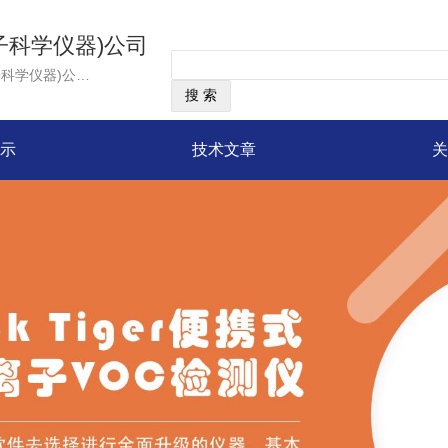
(离子科学仪器)公司
经营范围：英国ION Science(离子科学仪器)公司是一家专门制造各种气体测量仪器和泄漏检测仪器的生产商。我们运用先进的科学技术，不断推陈出新，为用户设计并制造了大量性能可靠、操作简便的携带式仪器。 自1989年公司成立以来，已推出多种新型产品，如SF6气体泄漏定量检测仪、手持式气体检漏仪、氦气检漏仪及气体流量计和校准仪。特别是Gas Check SF6-SF6气体泄漏定量检测仪由新的负离子捕捉传感器替代了传统的放射性ECD探测SF6气体泄漏，用户在使用时无后顾之忧。自该产品推向市场以来深受世界各地用户欢迎，同时还获得由ABB和Phoenix两家著名公司参与评定的工业创新大奖。
示
技术文章
关