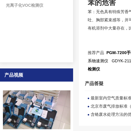
苯的危害
光离子化VOC检测仪
苯：无色具有特殊芳香
吐、胸部紧束感等，并
有机溶剂中大量存在，
推荐产品
PGM-720
系物速测仪
GDYK-2
检测仪
产品视频
产品答疑
最新室内空气质量标
北京市废气排放标准
含铬废水处理方法的