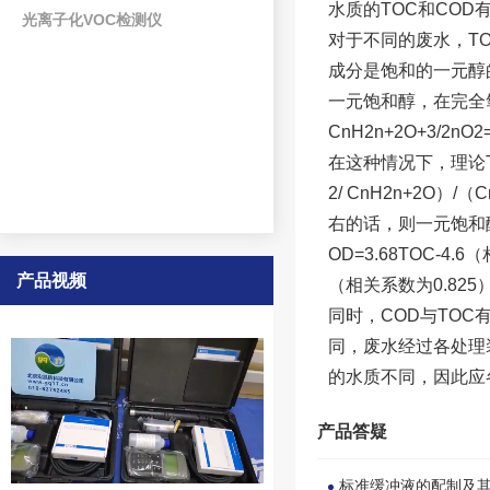
水质的TOC和CO
光离子化VOC检测仪
对于不同的废水，T
成分是饱和的一元醇的
一元饱和醇，在完全
CnH2n+2O+3/2nO2
在这种情况下，理论TOC
2/ CnH2n+2O）/
右的话，则一元饱和醇
OD=3.68TOC-4
产品视频
（相关系数为0.82
同时，COD与TO
同，废水经过各处理
的水质不同，因此应
产品答疑
标准缓冲液的配制及